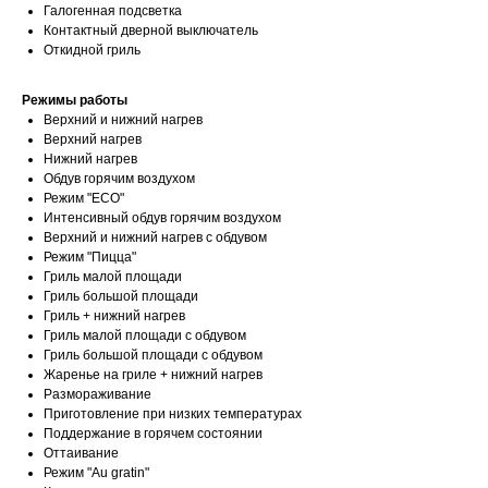
Галогенная подсветка
Контактный дверной выключатель
Откидной гриль
Режимы работы
Верхний и нижний нагрев
Верхний нагрев
Нижний нагрев
Обдув горячим воздухом
Режим "ECO"
Интенсивный обдув горячим воздухом
Верхний и нижний нагрев с обдувом
Режим "Пицца"
Гриль малой площади
Гриль большой площади
Гриль + нижний нагрев
Гриль малой площади с обдувом
Гриль большой площади с обдувом
Жаренье на гриле + нижний нагрев
Размораживание
Приготовление при низких температурах
Поддержание в горячем состоянии
Оттаивание
Режим "Au gratin"